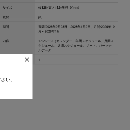
サイズ
幅128×高さ182×奥行10(mm)
素材
紙
期間
週間/2026年9月28日～2028年1月2日、月間/2026年10
月～2028年1月
内容
176ページ（カレンダー、年間スケジュール、月間ス
ケジュール、週間スケジュール、ノート、パーソナ
ルデータ）
ロット
1
ださい。