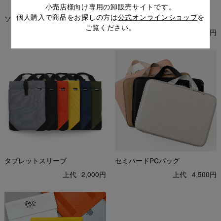
小売店様向け専用の卸販売サイトです。
個人購入で商品をお探しの方は
公式オンラインショップ
を
ソフトPCケースL
ハードシェルケース PC
ご覧ください。
上代
3,000円
上代
3,800円
タブレットスリーブ
セミハードPCバッグ
上代
2,000円
上代
4,500円