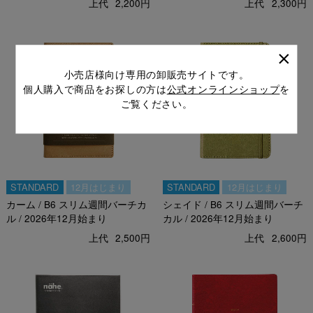
上代
2,200円
上代
2,300円
小売店様向け専用の卸販売サイトです。
個人購入で商品をお探しの方は
公式オンラインショップ
を
ご覧ください。
STANDARD
12月はじまり
STANDARD
12月はじまり
カーム / B6 スリム週間バーチカ
シェイド / B6 スリム週間バーチ
ル / 2026年12月始まり
カル / 2026年12月始まり
上代
2,500円
上代
2,600円