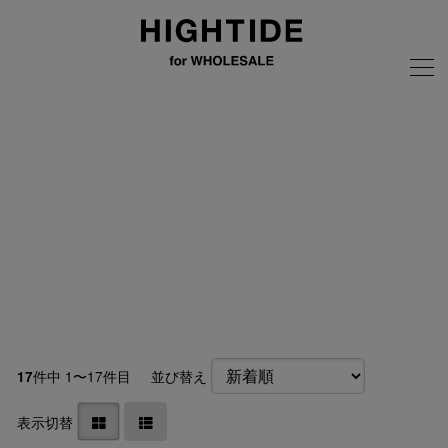
画像の無断転載はご遠慮ください
全商品
手帳
Nシーズン
週間バーチカル
NTタイプ（B6サイズ）
NDタイプ（スクエアサイズ）
NQZタイプ（B6スリムサイズ）
NZタイプ（A5サイズ）
件中 1〜17件目
並び替え
17
表示切替