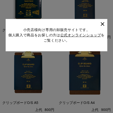
小売店様向け専用の卸販売サイトです。
クリップボードO/Sミニ
クリップボードO/S チェック
個人購入で商品をお探しの方は
公式オンラインショップ
を
上代
650円
上代
700円
ご覧ください。
クリップボードO/S A5
クリップボードO/S A4
上代
800円
上代
900円