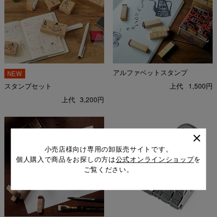
アルファベットスタンプ
スタンプセット
上代
1,500円
上代
3,200円
小売店様向け専用の卸販売サイトです。
個人購入で商品をお探しの方は
公式オンラインショップ
を
ご覧ください。