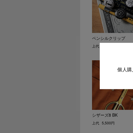
ペンシルクリップ
上代
2,200円
個人購
シザーズ8 BK
上代
5,500円