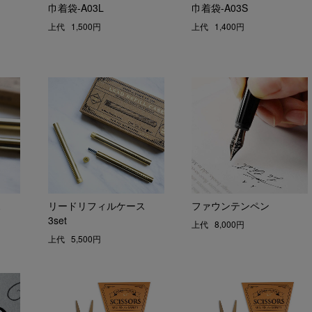
巾着袋-A03L
巾着袋-A03S
上代
1,500円
上代
1,400円
ス
リードリフィルケース
ファウンテンペン
3set
上代
8,000円
上代
5,500円