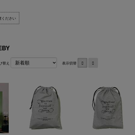
慮ください
EBY
び替え
表示切替