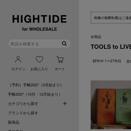
画像の無断転載はご遠
全商品
TOOLS to LIV
件中 1〜27件目
並
27
ログイン
お気に入り
カート
［予約］手帳2027（3月始まり）
手帳2027（10月・12月始まり）
カテゴリから探す
ブランドから探す
新商品