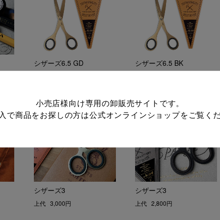
シザーズ6.5 GD
シザーズ6.5 BK
上代
4,300円
上代
3,800円
小売店様向け専用の卸販売サイトです。
入で商品をお探しの方は
公式オンラインショップ
をご覧く
シザーズ3
シザーズ3
上代
3,000円
上代
2,800円