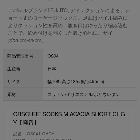
アパレルブランド｢FUJITO｣ディレクションによる、シ
ョート丈のローゲージソックス。足底はパイル編みに
よりクッション性を高め、履き口はゆったり編み込む
ことで、締め付けを弱くした履き心地に。サイ
ズ:25cm~28cm。
商品管理番号
OS041
生産地
日本
サイズ
幅108×高さ185×奥行45(mm)
素材
コットン/ポリエステル/ポリウレタン
OBSCURE SOCKS M ACACIA SHORT CHG
Y【廃番】
品番
OS041-CHGY
JANコード
4988342258371