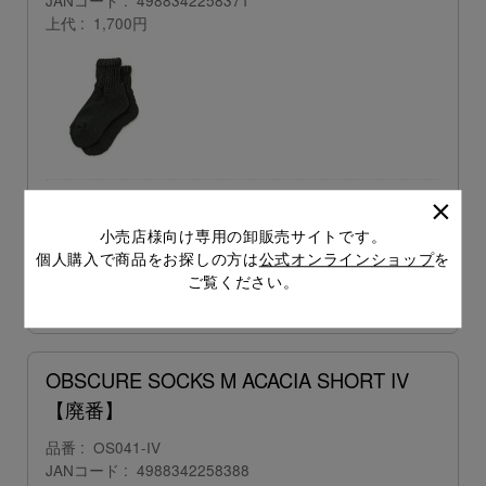
上代
1,700円
販売価格
会員のみ公開
（単価 × 入数）
小売店様向け専用の卸販売サイトです。
個人購入で商品をお探しの方は
公式オンラインショップ
を
注文数
ご注文には
ご覧ください。
ログイン
してください
OBSCURE SOCKS M ACACIA SHORT IV
【廃番】
品番
OS041-IV
JANコード
4988342258388