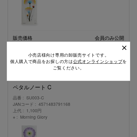
販売価格
会員のみ公開
（単価 × 入数）
小売店様向け専用の卸販売サイトです。
注文数
ご注文には
個人購入で商品をお探しの方は
公式オンラインショップ
を
ログイン
してください
ご覧ください。
ペタルノート C
品番
SU003-C
JANコード
4571483791168
上代
1,100円
※
Morning Glory