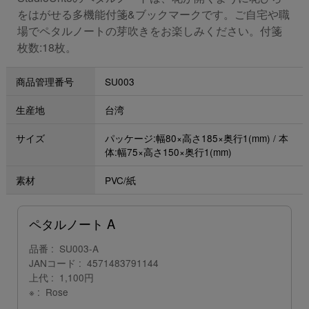
をはがせる多機能付箋&ブックマークです。ご自宅や職
場でペタルノートの芽吹きをお楽しみください。付箋
枚数:18枚。
商品管理番号
SU003
生産地
台湾
サイズ
パッケージ:幅80×高さ185×奥行1(mm) / 本
体:幅75×高さ150×奥行1(mm)
素材
PVC/紙
ペタルノート A
品番
SU003-A
JANコード
4571483791144
上代
1,100円
※
Rose