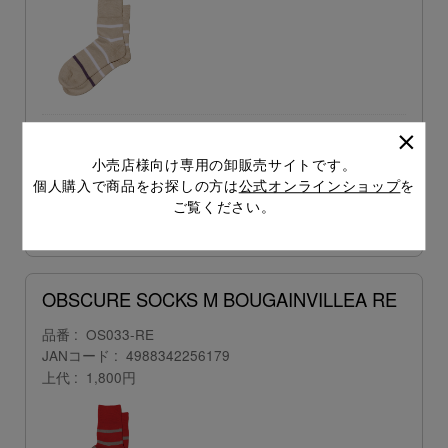
販売価格
会員のみ公開
（単価 × 入数）
小売店様向け専用の卸販売サイトです。
個人購入で商品をお探しの方は
公式オンラインショップ
を
注文数
ご注文には
ご覧ください。
ログイン
してください
OBSCURE SOCKS M BOUGAINVILLEA RE
品番
OS033-RE
JANコード
4988342256179
上代
1,800円