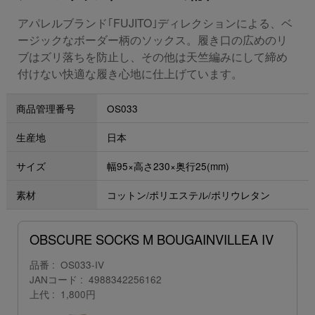
アパレルブランド｢FUJITO｣ディレクションによる、ベ
ージックなボーダー柄のソックス。履き口の広めのリ
ブはズリ落ちを防止し、その他は天竺編みにして締め
付けない快適な履き心地に仕上げています。
商品管理番号
OS033
生産地
日本
サイズ
幅95×高さ230×奥行25(mm)
素材
コットン/ポリエステル/ポリウレタン
OBSCURE SOCKS M BOUGAINVILLEA IV
品番
OS033-IV
JANコード
4988342256162
上代
1,800円