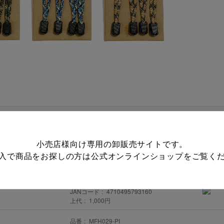
内訳
小売店様向け専用の卸販売サイトです。
品番
MFH029-BK
JANコード
4710495793139
入で商品をお探しの方は
公式オンラインショップ
をご覧く
上代
1,000円
品番
MFH029-BR
JANコード
4710495793160
上代
1,000円
品番
MFH029-PI