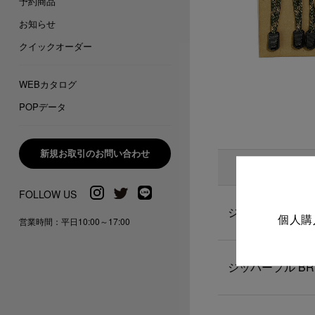
予約商品
お知らせ
クイックオーダー
WEBカタログ
POPデータ
新規お取引のお問い合わせ
ジッパープル BK
個人購
営業時間：平日10:00～17:00
ジッパープル BR