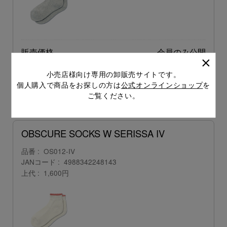
販売価格
会員のみ公開
（単価 × 入数）
小売店様向け専用の卸販売サイトです。
個人購入で商品をお探しの方は
公式オンラインショップ
を
注文数
ご注文には
ご覧ください。
ログイン
してください
OBSCURE SOCKS W SERISSA IV
品番
OS012-IV
JANコード
4988342248143
上代
1,600円