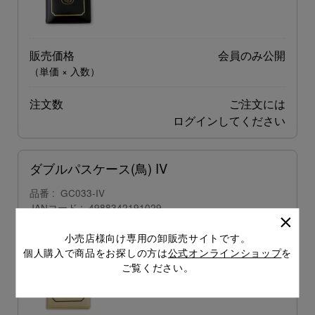
販売価格
会員のみ公開
（単価 × 入数）
注文数
ご注文には
ログイン
してください
ダブルパスケース(鳥) IV
品番
GC033-IV
JANコード
4988342191029
上代
800円
小売店様向け専用の卸販売サイトです。
個人購入で商品をお探しの方は
公式オンラインショップ
を
ご覧ください。