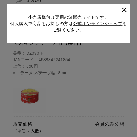
注文数
ご注文には
小売店様向け専用の卸販売サイトです。
ログイン
してください
個人購入で商品をお探しの方は
公式オンラインショップ
を
ご覧ください。
マスキングテープ H【廃番】
品番
DZ030-H
JANコード
4988342241854
上代
350円
※
ラーメン/テープ幅18mm
販売価格
会員のみ公開
（単価 × 入数）