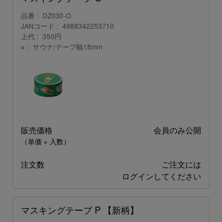
品番
DZ030-O
JANコード
4988342253710
上代
350円
※
サウナ/テープ幅18mm
販売価格
会員のみ公開
（単価 × 入数）
注文数
ご注文には
ログイン
してください
マスキングテープ P 【新柄】