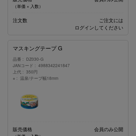
（単価 × 入数）
注文数
ご注文には
ログイン
してください
マスキングテープ G
品番
DZ030-G
JANコード
4988342241847
上代
350円
※
温泉/テープ幅18mm
販売価格
会員のみ公開
（単価 × 入数）