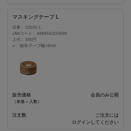
マスキングテープ L
品番
DZ030-L
JANコード
4988342253680
上代
350円
※
珈琲/テープ幅18mm
販売価格
会員のみ公開
（単価 × 入数）
注文数
ご注文には
ログイン
してください