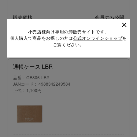
販売価格
会員のみ公開
（単価 × 入数）
小売店様向け専用の卸販売サイトです。
個人購入で商品をお探しの方は
公式オンラインショップ
を
注文数
ご注文には
ご覧ください。
ログイン
してください
通帳ケース LBR
品番
GB306-LBR
JANコード
4988342249584
上代
1,100円