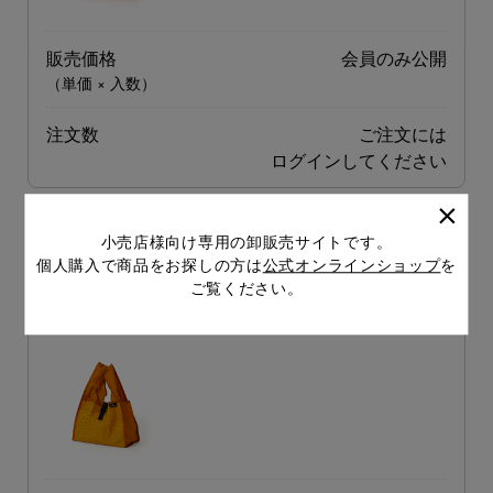
販売価格
会員のみ公開
（単価 × 入数）
注文数
ご注文には
ログイン
してください
ショッパーS YE
小売店様向け専用の卸販売サイトです。
個人購入で商品をお探しの方は
公式オンラインショップ
を
品番
GB289-YE
ご覧ください。
JANコード
4988342243605
上代
1,000円