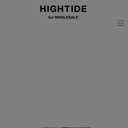
画像の無断転載はご遠慮ください
全商品
nähe