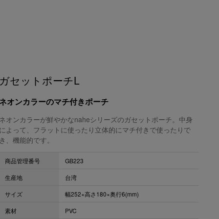
ガセットポーチL
ネオンカラーのマチ付きポーチ
ネオンカラーが鮮やかなnaheシリーズのガセットポーチ。中身
によって、フラットに使ったり立体的にマチ付きで使ったりで
き、機能的です。
商品管理番号
GB223
生産地
台湾
サイズ
幅252×高さ180×奥行6(mm)
素材
PVC