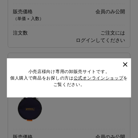
販売価格
会員のみ公開
（単価 × 入数）
注文数
ご注文には
ログイン
してください
ダブルドアパース NV
小売店様向け専用の卸販売サイトです。
品番
GB301-NV
個人購入で商品をお探しの方は
公式オンラインショップ
を
JANコード
4988342247467
ご覧ください。
上代
1,500円
販売価格
会員のみ公開